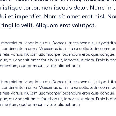
ristique tortor, non iaculis dolor. Nunc in 
dui et imperdiet. Nam sit amet erat nisl. Na
fringilla velit. Aliquam erat volutpat.
 imperdiet pulvinar id eu dui. Donec ultrices sem nisl, ut porttit
eu condimentum urna. Maecenas id nisi a ex sollicitudin commod
lis felis varius. Nullam ullamcorper bibendum eros quis congue
ugue, pulvinar sit amet faucibus ut, lobortis ut diam. Proin blan
fermentum, auctor mauris vitae, aliquet arcu.
 imperdiet pulvinar id eu dui. Donec ultrices sem nisl, ut porttit
eu condimentum urna. Maecenas id nisi a ex sollicitudin commod
lis felis varius. Nullam ullamcorper bibendum eros quis congue
ugue, pulvinar sit amet faucibus ut, lobortis ut diam. Proin blan
fermentum, auctor mauris vitae, aliquet arcu.