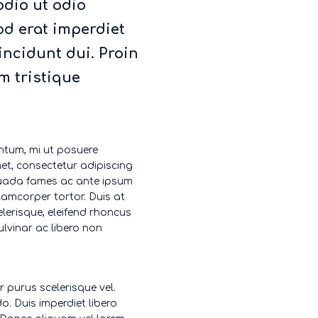
odio ut odio
d erat imperdiet
tincidunt dui. Proin
m tristique
ntum, mi ut posuere
met, consectetur adipiscing
esuada fames ac ante ipsum
llamcorper tortor. Duis at
elerisque, eleifend rhoncus
lvinar ac libero non
or purus scelerisque vel.
o. Duis imperdiet libero