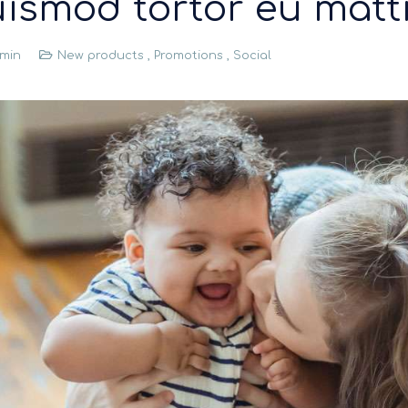
uismod tortor eu matti
min
New products
,
Promotions
,
Social