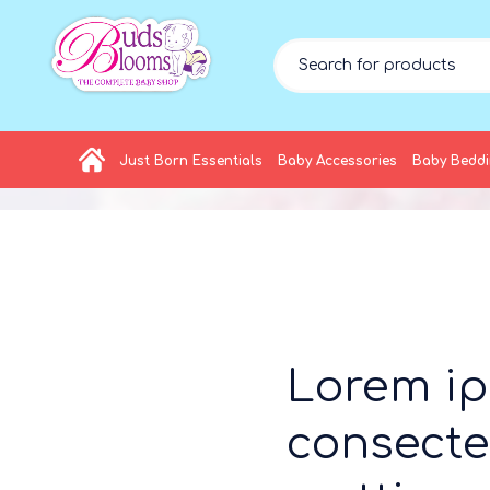
Just Born Essentials
Baby Accessories
Baby Bedd
Lorem ip
consecte