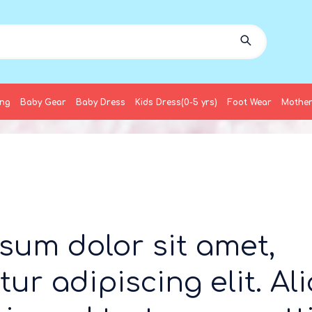
ing
Baby Gear
Baby Dress
Kids Dress(0-5 yrs)
Foot Wear
Mother
sum dolor sit amet,
tur adipiscing elit. A