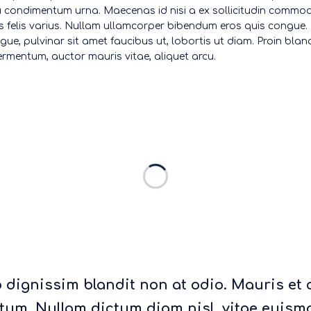
eu condimentum urna. Maecenas id nisi a ex sollicitudin commod
lis felis varius. Nullam ullamcorper bibendum eros quis congue
ugue, pulvinar sit amet faucibus ut, lobortis ut diam. Proin blan
fermentum, auctor mauris vitae, aliquet arcu.
eo dignissim blandit non at odio. Mauris et 
um. Nullam dictum diam nisl, vitae euismo