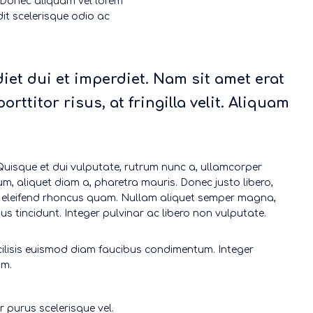
. Donec aliquam vel lorem
dit scelerisque odio ac
iet dui et imperdiet. Nam sit amet erat
orttitor risus, at fringilla velit. Aliquam
 Quisque et dui vulputate, rutrum nunc a, ullamcorper
lum, aliquet diam a, pharetra mauris. Donec justo libero,
e, eleifend rhoncus quam. Nullam aliquet semper magna,
s tincidunt. Integer pulvinar ac libero non vulputate.
acilisis euismod diam faucibus condimentum. Integer
um.
or purus scelerisque vel.