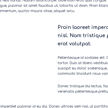
lis felis varius. Nullam ullamcorper bibendum eros quis congue
ugue, pulvinar sit amet faucibus ut, lobortis ut diam. Proin blan
fermentum, auctor mauris vitae, aliquet arcu.
Proin laoreet imperd
nisl. Nam tristique p
erat volutpat.
Pellentesque id sodales elit.
tortor. Duis at libero vestibu
suscipit eu dolor scelerisqu
commodo tincidunt risus variu
Donec tristique dui lectus, f
venenatis pellentesque preti
 imperdiet pulvinar id eu dui. Donec ultrices sem nisl, ut porttit