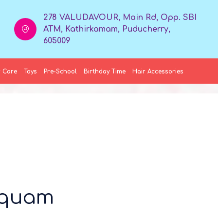
278 VALUDAVOUR, Main Rd, Opp. SBI
ATM, Kathirkamam, Puducherry,
605009
 Care
Toys
Pre-School
Birthday Time
Hair Accessories
liquam