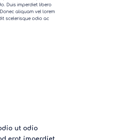
o. Duis imperdiet libero
. Donec aliquam vel lorem
dit scelerisque odio ac
odio ut odio
d erat imperdiet