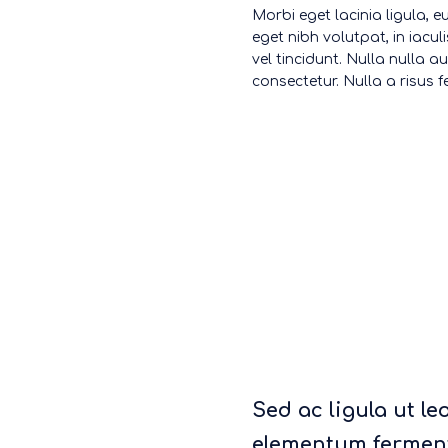
Morbi eget lacinia ligula, 
eget nibh volutpat, in iacu
vel tincidunt. Nulla nulla a
consectetur. Nulla a risus 
Sed ac ligula ut l
elementum ferment