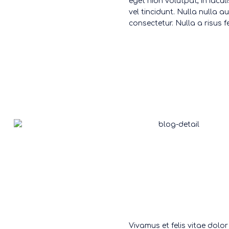
eget nibh volutpat, in iacu
vel tincidunt. Nulla nulla a
consectetur. Nulla a risus 
Vivamus et felis vitae dolor