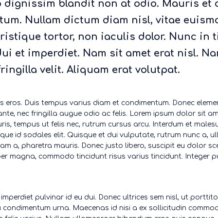
eo dignissim blandit non at odio. Mauris et 
um. Nullam dictum diam nisl, vitae euismo
ristique tortor, non iaculis dolor. Nunc in 
dui et imperdiet. Nam sit amet erat nisl. Na
fringilla velit. Aliquam erat volutpat.
s eros. Duis tempus varius diam et condimentum. Donec eleme
ante, nec fringilla augue odio ac felis. Lorem ipsum dolor sit a
ris, tempus ut felis nec, rutrum cursus arcu. Interdum et mal
sque id sodales elit. Quisque et dui vulputate, rutrum nunc a, u
iam a, pharetra mauris. Donec justo libero, suscipit eu dolor sc
r magna, commodo tincidunt risus varius tincidunt. Integer pu
 imperdiet pulvinar id eu dui. Donec ultrices sem nisl, ut porttit
eu condimentum urna. Maecenas id nisi a ex sollicitudin commod