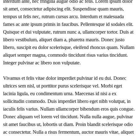
interdum ante, nec fringilla augue odio ac felis. Lorem ipsum dolor
sit amet, consectetur adipiscing elit. Suspendisse quam mauris,
tempus ut felis nec, rutrum cursus arcu. Interdum et malesuada
fames ac ante ipsum primis in faucibus. Pellentesque id sodales elit.
Quisque et dui vulputate, rutrum nunc a, ullamcorper tortor. Duis at
libero vestibulum, aliquet diam a, pharetra mauris. Donec justo
libero, suscipit eu dolor scelerisque, eleifend rhoncus quam. Nullam
aliquet semper magna, commodo tincidunt risus varius tincidunt.
Integer pulvinar ac libero non vulputate.
Vivamus et felis vitae dolor imperdiet pulvinar id eu dui. Donec
ultrices sem nisl, ut porttitor purus scelerisque vel. Morbi eget
lacinia ligula, eu condimentum urna. Maecenas id nisi a ex
sollicitudin commodo. Duis imperdiet libero eget nibh volutpat, in
iaculis felis varius. Nullam ullamcorper bibendum eros quis congue.
Donec aliquam vel lorem vel tincidunt. Nulla nulla augue, pulvinar
sit amet faucibus ut, lobortis ut diam. Proin blandit scelerisque odio
ac consectetur. Nulla a risus fermentum, auctor mauris vitae, aliquet