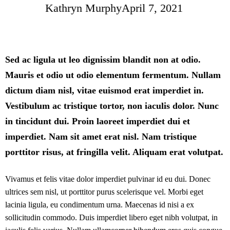
Rated 5
Kathryn Murphy
April 7, 2021
out of
5
Sed ac ligula ut leo dignissim blandit non at odio.
Mauris et odio ut odio elementum fermentum. Nullam
dictum diam nisl, vitae euismod erat imperdiet in.
Vestibulum ac tristique tortor, non iaculis dolor. Nunc
in tincidunt dui. Proin laoreet imperdiet dui et
imperdiet. Nam sit amet erat nisl. Nam tristique
porttitor risus, at fringilla velit. Aliquam erat volutpat.
Vivamus et felis vitae dolor imperdiet pulvinar id eu dui. Donec
ultrices sem nisl, ut porttitor purus scelerisque vel. Morbi eget
lacinia ligula, eu condimentum urna. Maecenas id nisi a ex
sollicitudin commodo. Duis imperdiet libero eget nibh volutpat, in