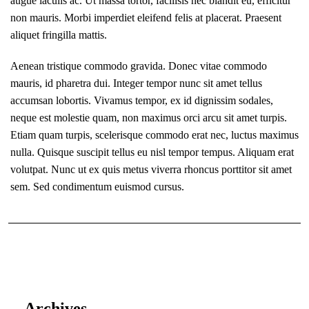
augue iaculis ac. Ut massa tortor, facilisis nec blandit eu, efficitur
non mauris. Morbi imperdiet eleifend felis at placerat. Praesent
aliquet fringilla mattis.
Aenean tristique commodo gravida. Donec vitae commodo
mauris, id pharetra dui. Integer tempor nunc sit amet tellus
accumsan lobortis. Vivamus tempor, ex id dignissim sodales,
neque est molestie quam, non maximus orci arcu sit amet turpis.
Etiam quam turpis, scelerisque commodo erat nec, luctus maximus
nulla. Quisque suscipit tellus eu nisl tempor tempus. Aliquam erat
volutpat. Nunc ut ex quis metus viverra rhoncus porttitor sit amet
sem. Sed condimentum euismod cursus.
Archives