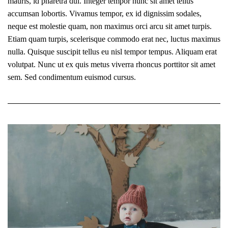
mauris, id pharetra dui. Integer tempor nunc sit amet tellus
accumsan lobortis. Vivamus tempor, ex id dignissim sodales,
neque est molestie quam, non maximus orci arcu sit amet turpis.
Etiam quam turpis, scelerisque commodo erat nec, luctus maximus
nulla. Quisque suscipit tellus eu nisl tempor tempus. Aliquam erat
volutpat. Nunc ut ex quis metus viverra rhoncus porttitor sit amet
sem. Sed condimentum euismod cursus.