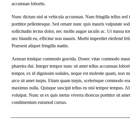
accumsan lobortis.
Nunc dictum nisl at vehicula accumsan. Nam fringilla tellus sed
porttitor pellentesque. Sed ornare nunc quis mauris vulputate so
sollicitudin lectus dolor, nec mollis augue iaculis ac. Ut massa tort
nec blandit eu, efficitur non mauris. Morbi imperdiet eleifend felis
Praesent aliquet fringilla mattis.
Aenean tristique commodo gravida. Donec vitae commodo mauri
pharetra dui. Integer tempor nunc sit amet tellus accumsan lobor
tempor, ex id dignissim sodales, neque est molestie quam, non m
arcu sit amet turpis. Etiam quam turpis, scelerisque commodo erat
maximus nulla. Quisque suscipit tellus eu nisl tempor tempus. A
volutpat. Nunc ut ex quis metus viverra rhoncus porttitor sit ame
condimentum euismod cursus.