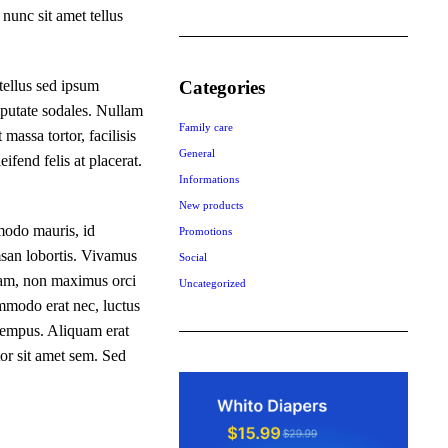
nunc sit amet tellus
Categories
tellus sed ipsum
lputate sodales. Nullam
Family care
 massa tortor, facilisis
General
ifend felis at placerat.
Informations
New products
odo mauris, id
Promotions
msan lobortis. Vivamus
Social
uam, non maximus orci
Uncategorized
ommodo erat nec, luctus
 tempus. Aliquam erat
tor sit amet sem. Sed