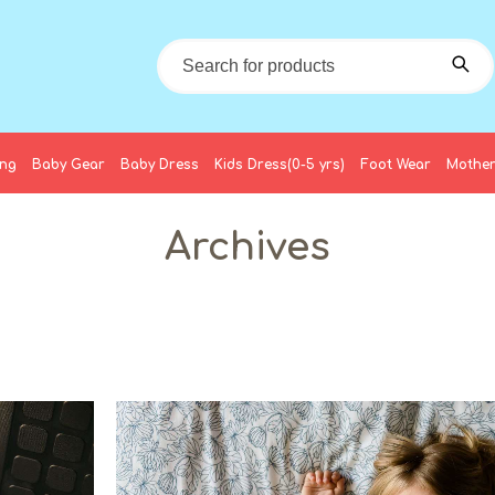
ing
Baby Gear
Baby Dress
Kids Dress(0-5 yrs)
Foot Wear
Mother
Archives