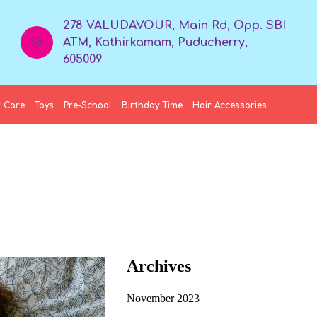
278 VALUDAVOUR, Main Rd, Opp. SBI
ATM, Kathirkamam, Puducherry,
605009
 Care
Toys
Pre-School
Birthday Time
Hair Accessories
Archives
November 2023