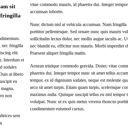
vitae commodo mauris, id pharetra dui. Integer tempor 
Nam sit
accumsan lobortis.
fringilla
Nunc dictum nisl at vehicula accumsan. Nam fringilla 
porttitor pellentesque. Sed ornare nunc quis mauris vu
ondimentum.
sollicitudin lectus dolor, nec mollis augue iaculis ac. Ut
nec fringilla
nec blandit eu, efficitur non mauris. Morbi imperdiet ele
scing elit.
Praesent aliquet fringilla mattis.
u. Interdum et
Aenean tristique commodo gravida. Donec vitae comm
id sodales
pharetra dui. Integer tempor nunc sit amet tellus accu
Duis at libero
tempor, ex id dignissim sodales, neque est molestie q
uscipit eu
arcu sit amet turpis. Etiam quam turpis, scelerisque c
r magna,
maximus nulla. Quisque suscipit tellus eu nisl tempor
ero non
volutpat. Nunc ut ex quis metus viverra rhoncus portti
condimentum euismod cursus.
ultrices sem
eu