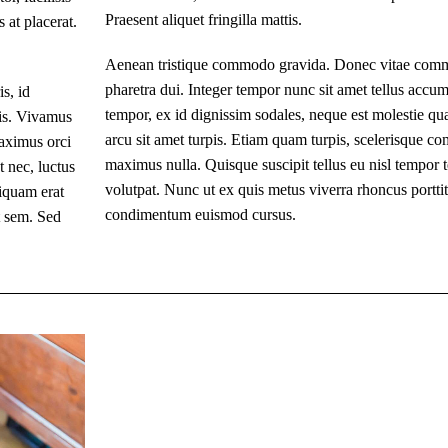
Praesent aliquet fringilla mattis.
 at placerat.
Aenean tristique commodo gravida. Donec vitae comm
pharetra dui. Integer tempor nunc sit amet tellus accu
s, id
tempor, ex id dignissim sodales, neque est molestie q
tis. Vivamus
arcu sit amet turpis. Etiam quam turpis, scelerisque c
aximus orci
maximus nulla. Quisque suscipit tellus eu nisl tempor
 nec, luctus
volutpat. Nunc ut ex quis metus viverra rhoncus portti
liquam erat
condimentum euismod cursus.
t sem. Sed