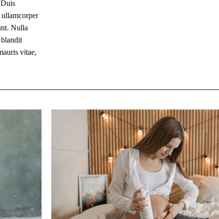
 Duis
m ullamcorper
nt. Nulla
 blandit
mauris vitae,