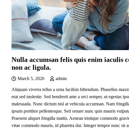
Nulla accumsan felis quis enim iaculis c
non ac ligula.
March 5, 2020
admin
Aliquam viverra tellus a urna facilisis bibendum. Phasellus maxi
erat sed molestie. Sed hendrerit ante a orci semper, ut egestas ip
malesuada. Nunc dictum nisl at vehicula accumsan. Nam fringilla
ipsum porttitor pellentesque. Sed ornare nunc quis mauris vulputa
Praesent aliquet fringilla mattis. Aenean tristique commodo grav
vitae commodo mauris, id pharetra dui. Integer tempor nunc sit a