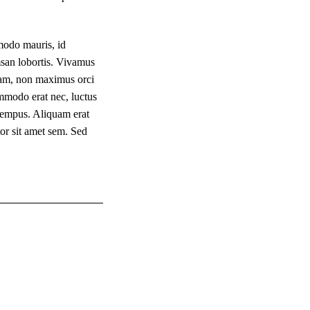
odo mauris, id
msan lobortis. Vivamus
uam, non maximus orci
ommodo erat nec, luctus
 tempus. Aliquam erat
tor sit amet sem. Sed