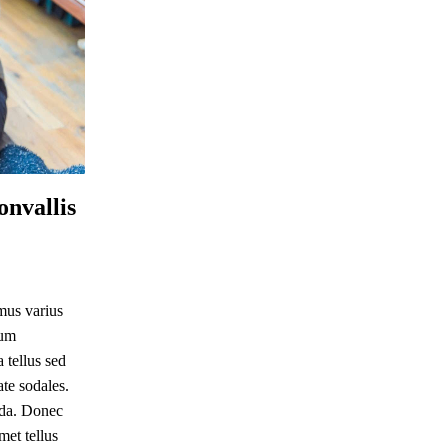
onvallis
mus varius
sum
 tellus sed
te sodales.
ida. Donec
met tellus