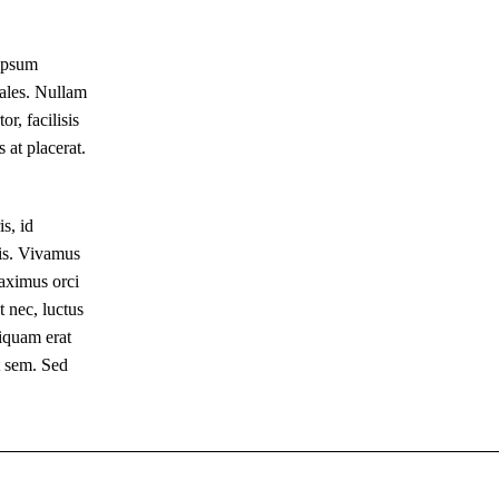
 ipsum
dales. Nullam
or, facilisis
 at placerat.
s, id
tis. Vivamus
aximus orci
 nec, luctus
liquam erat
t sem. Sed