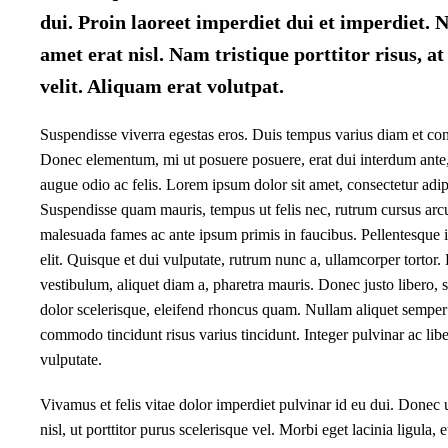
dui. Proin laoreet imperdiet dui et imperdiet. 
amet erat nisl. Nam tristique porttitor risus, at 
velit. Aliquam erat volutpat.
Suspendisse viverra egestas eros. Duis tempus varius diam et c
Donec elementum, mi ut posuere posuere, erat dui interdum ante, 
augue odio ac felis. Lorem ipsum dolor sit amet, consectetur adipi
Suspendisse quam mauris, tempus ut felis nec, rutrum cursus arc
malesuada fames ac ante ipsum primis in faucibus. Pellentesque 
elit. Quisque et dui vulputate, rutrum nunc a, ullamcorper tortor. 
vestibulum, aliquet diam a, pharetra mauris. Donec justo libero, s
dolor scelerisque, eleifend rhoncus quam. Nullam aliquet sempe
commodo tincidunt risus varius tincidunt. Integer pulvinar ac lib
vulputate.
Vivamus et felis vitae dolor imperdiet pulvinar id eu dui. Donec 
nisl, ut porttitor purus scelerisque vel. Morbi eget lacinia ligula, 