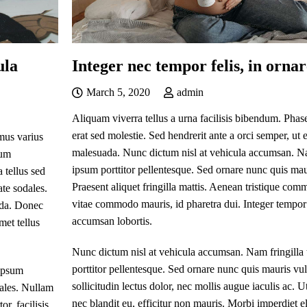
ula
Integer nec tempor felis, in ornar
March 5, 2020
admin
Aliquam viverra tellus a urna facilisis bibendum. Pha
erat sed molestie. Sed hendrerit ante a orci semper, ut
mus varius
malesuada. Nunc dictum nisl at vehicula accumsan. Nam
sum
ipsum porttitor pellentesque. Sed ornare nunc quis mau
 tellus sed
Praesent aliquet fringilla mattis. Aenean tristique c
te sodales.
vitae commodo mauris, id pharetra dui. Integer tempor 
ida. Donec
accumsan lobortis.
met tellus
Nunc dictum nisl at vehicula accumsan. Nam fringilla 
porttitor pellentesque. Sed ornare nunc quis mauris vu
 ipsum
sollicitudin lectus dolor, nec mollis augue iaculis ac. Ut
dales. Nullam
nec blandit eu, efficitur non mauris. Morbi imperdiet ele
or, facilisis