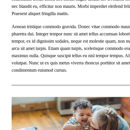
nec blandit eu, efficitur non mauris. Morbi imperdiet eleifend felis
Praesent aliquet fringilla mattis.
Aenean tristique commodo gravida. Donec vitae commodo mauri
pharetra dui. Integer tempor nunc sit amet tellus accumsan lobor
tempor, ex id dignissim sodales, neque est molestie quam, non m
arcu sit amet turpis. Etiam quam turpis, scelerisque commodo erat
maximus nulla. Quisque suscipit tellus eu nisl tempor tempus. A
volutpat. Nunc ut ex quis metus viverra rhoncus porttitor sit ame
condimentum euismod cursus.