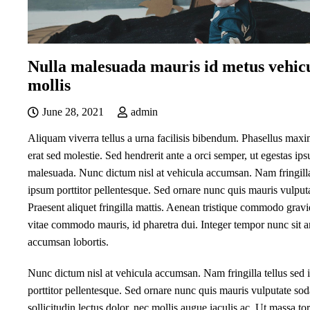
Nulla malesuada mauris id metus vehic
mollis
June 28, 2021
admin
Aliquam viverra tellus a urna facilisis bibendum. Phasellus maxi
erat sed molestie. Sed hendrerit ante a orci semper, ut egestas ip
malesuada. Nunc dictum nisl at vehicula accumsan. Nam fringilla
ipsum porttitor pellentesque. Sed ornare nunc quis mauris vulputa
Praesent aliquet fringilla mattis. Aenean tristique commodo grav
vitae commodo mauris, id pharetra dui. Integer tempor nunc sit a
accumsan lobortis.
Nunc dictum nisl at vehicula accumsan. Nam fringilla tellus sed
porttitor pellentesque. Sed ornare nunc quis mauris vulputate so
sollicitudin lectus dolor, nec mollis augue iaculis ac. Ut massa tort