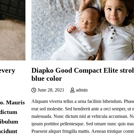
 every
Diapko Good Compact Elite strol
blue color
June 28, 2021
admin
Aliquam viverra tellus a urna facilisis bibendum. Pha
io. Mauris
erat sed molestie. Sed hendrerit ante a orci semper, ut
 dictum
malesuada. Nunc dictum nisl at vehicula accumsan. Nam
stibulum
ipsum porttitor pellentesque. Sed ornare nunc quis mau
incidunt
Praesent aliquet fringilla mattis. Aenean tristique c