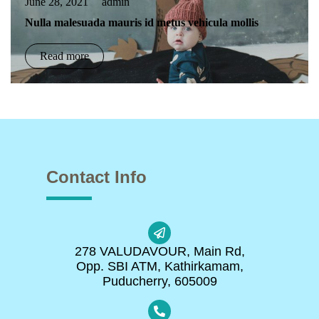
June 28, 2021
admin
Nulla malesuada mauris id metus vehicula mollis
Read more
Contact Info
278 VALUDAVOUR, Main Rd,
Opp. SBI ATM, Kathirkamam,
Puducherry, 605009