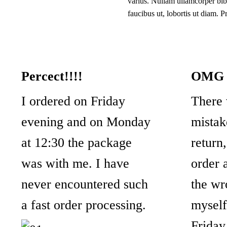
varius. Nullam ullamcorper bib
faucibus ut, lobortis ut diam. P
Percect!!!!
OMG I
I ordered on Friday
There 
evening and on Monday
mistak
at 12:30 the package
return,
was with me. I have
order 
never encountered such
the wr
a fast order processing.
myself
Friday