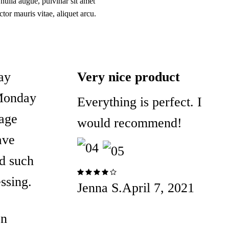
ulla augue, pulvinar sit amet
tor mauris vitae, aliquet arcu.
ay
Very nice product
Monday
Everything is perfect. I
kage
would recommend!
ave
d such
essing.
Rated
Jenna S.
April 7, 2021
4 out
of 5
on