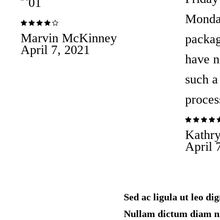
Monday
Rated
Marvin McKinney
packag
4 out
April 7, 2021
have n
of 5
such a
proces
Rated
Kathr
5 out
April 
of 5
Sed ac ligula ut leo d
Nullam dictum diam nis