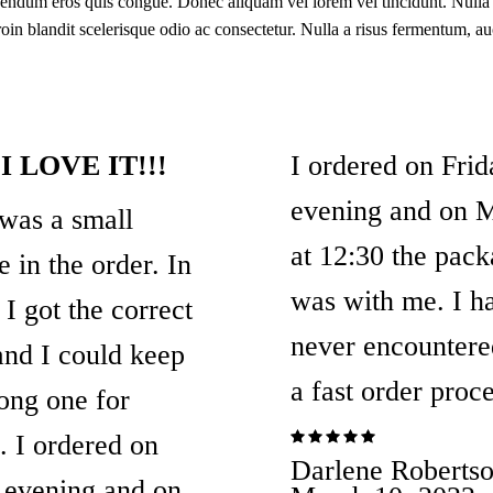
endum eros quis congue. Donec aliquam vel lorem vel tincidunt. Nulla n
roin blandit scelerisque odio ac consectetur. Nulla a risus fermentum, auc
 LOVE IT!!!
I ordered on Frid
evening and on 
was a small
at 12:30 the pac
e in the order. In
was with me. I h
 I got the correct
never encountere
and I could keep
a fast order proc
ong one for
. I ordered on
Rated
Darlene Roberts
 evening and on