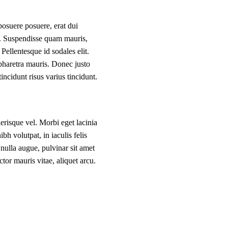
osuere posuere, erat dui
it. Suspendisse quam mauris,
Pellentesque id sodales elit.
 pharetra mauris. Donec justo
ncidunt risus varius tincidunt.
lerisque vel. Morbi eget lacinia
h volutpat, in iaculis felis
ulla augue, pulvinar sit amet
tor mauris vitae, aliquet arcu.