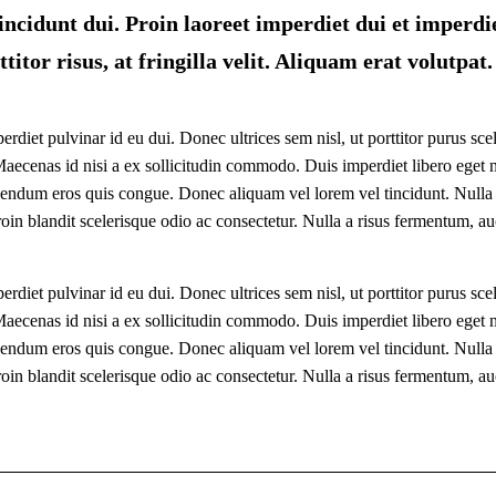
tincidunt dui. Proin laoreet imperdiet dui et imperdi
titor risus, at fringilla velit. Aliquam erat volutpat.
erdiet pulvinar id eu dui. Donec ultrices sem nisl, ut porttitor purus sce
ecenas id nisi a ex sollicitudin commodo. Duis imperdiet libero eget nib
endum eros quis congue. Donec aliquam vel lorem vel tincidunt. Nulla n
roin blandit scelerisque odio ac consectetur. Nulla a risus fermentum, auc
erdiet pulvinar id eu dui. Donec ultrices sem nisl, ut porttitor purus sce
ecenas id nisi a ex sollicitudin commodo. Duis imperdiet libero eget nib
endum eros quis congue. Donec aliquam vel lorem vel tincidunt. Nulla n
roin blandit scelerisque odio ac consectetur. Nulla a risus fermentum, auc