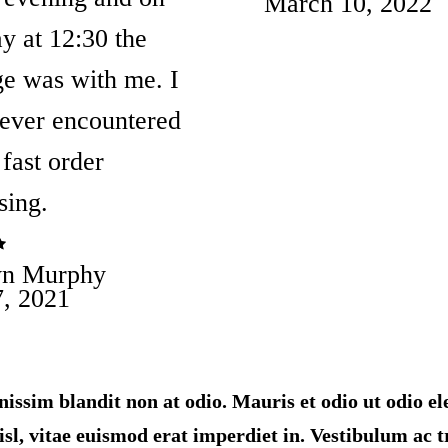
5 out
March 10, 2022
of 5
 at 12:30 the
e was with me. I
ever encountered
 fast order
sing.
yn Murphy
7, 2021
ignissim blandit non at odio. Mauris et odio ut odi
l, vitae euismod erat imperdiet in. Vestibulum ac tr