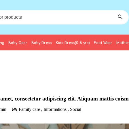
ing
Baby Gear
Baby Dress
Kids Dress(0-5 yrs)
Foot Wear
Mother
amet, consectetur adipiscing elit. Aliquam mattis euism
min
Family care
,
Informations
,
Social