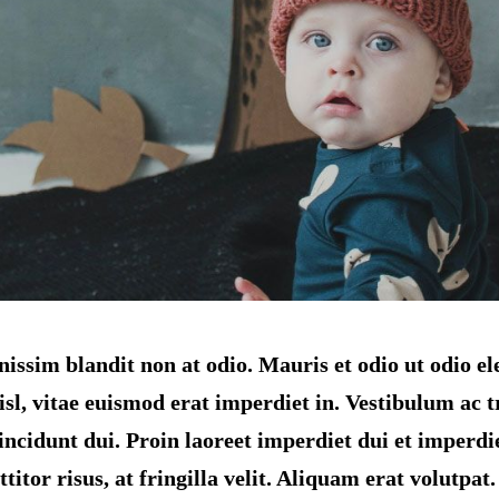
ignissim blandit non at odio. Mauris et odio ut odi
l, vitae euismod erat imperdiet in. Vestibulum ac tr
tincidunt dui. Proin laoreet imperdiet dui et imperdi
titor risus, at fringilla velit. Aliquam erat volutpat.