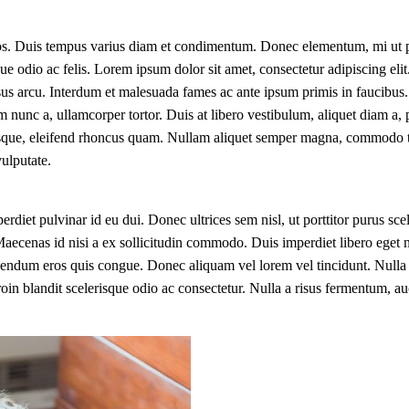
os. Duis tempus varius diam et condimentum. Donec elementum, mi ut p
gue odio ac felis. Lorem ipsum dolor sit amet, consectetur adipiscing el
sus arcu. Interdum et malesuada fames ac ante ipsum primis in faucibus. 
m nunc a, ullamcorper tortor. Duis at libero vestibulum, aliquet diam a,
erisque, eleifend rhoncus quam. Nullam aliquet semper magna, commodo ti
vulputate.
erdiet pulvinar id eu dui. Donec ultrices sem nisl, ut porttitor purus sce
ecenas id nisi a ex sollicitudin commodo. Duis imperdiet libero eget nib
endum eros quis congue. Donec aliquam vel lorem vel tincidunt. Nulla n
roin blandit scelerisque odio ac consectetur. Nulla a risus fermentum, auc