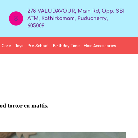
278 VALUDAVOUR, Main Rd, Opp. SBI
ATM, Kathirkamam, Puducherry,
605009
 Care
Toys
Pre-School
Birthday Time
Hair Accessories
od tortor eu mattis.